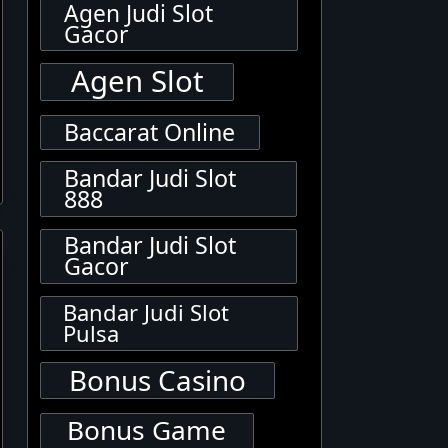
Agen Judi Slot
Gacor
Agen Slot
Baccarat Online
Bandar Judi Slot
888
Bandar Judi Slot
Gacor
Bandar Judi Slot
Pulsa
Bonus Casino
Bonus Game