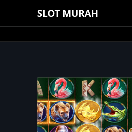
Skip
SLOT MURAH
to
content