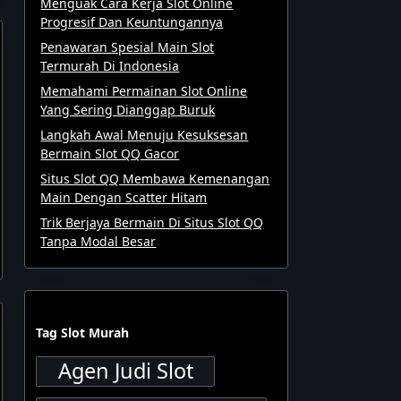
Menguak Cara Kerja Slot Online
Progresif Dan Keuntungannya
Penawaran Spesial Main Slot
Termurah Di Indonesia
Memahami Permainan Slot Online
Yang Sering Dianggap Buruk
Langkah Awal Menuju Kesuksesan
Bermain Slot QQ Gacor
Situs Slot QQ Membawa Kemenangan
Main Dengan Scatter Hitam
Trik Berjaya Bermain Di Situs Slot QQ
Tanpa Modal Besar
Tag Slot Murah
Agen Judi Slot