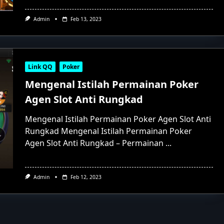
Admin
Feb 13, 2023
Link QQ
Poker
Mengenal Istilah Permainan Poker
Agen Slot Anti Rungkad
Mengenal Istilah Permainan Poker Agen Slot Anti
Rungkad Mengenal Istilah Permainan Poker
Agen Slot Anti Rungkad – Permainan
...
Admin
Feb 12, 2023