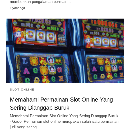
memberikan pengalaman bermain…
1 year ago
SLOT ONLINE
Memahami Permainan Slot Online Yang
Sering Dianggap Buruk
Memahami Permainan Slot Online Yang Sering Dianggap Buruk
- Gacor Permainan slot online merupakan salah satu permainan
judi yang sering…