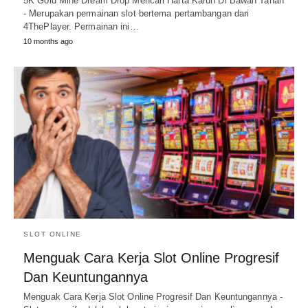
5K Gold Mine Dream Drop Mencari Harta Karun Di Bawah Tanah
- Merupakan permainan slot bertema pertambangan dari
4ThePlayer. Permainan ini…
10 months ago
SLOT ONLINE
Menguak Cara Kerja Slot Online Progresif
Dan Keuntungannya
Menguak Cara Kerja Slot Online Progresif Dan Keuntungannya -