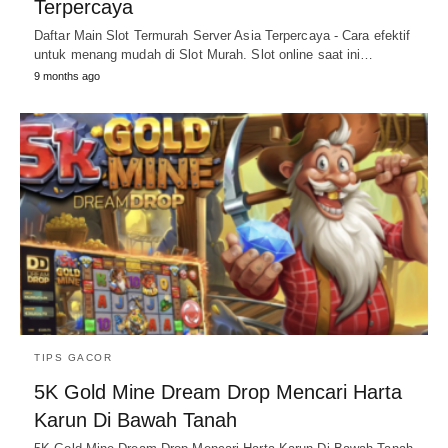
Terpercaya
Daftar Main Slot Termurah Server Asia Terpercaya - Cara efektif
untuk menang mudah di Slot Murah. Slot online saat ini…
9 months ago
TIPS GACOR
5K Gold Mine Dream Drop Mencari Harta
Karun Di Bawah Tanah