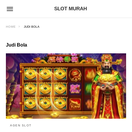
SLOT MURAH
HOME
JUDI BOLA
Judi Bola
AGEN SLOT