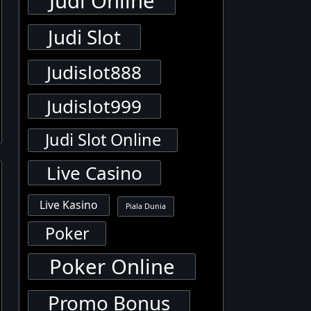
Judi Online
Judi Slot
Judislot888
Judislot999
Judi Slot Online
Live Casino
Live Kasino
Piala Dunia
Poker
Poker Online
Promo Bonus