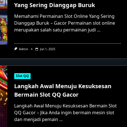
Yang Sering Dianggap Buruk
Memahami Permainan Slot Online Yang Sering
Dianggap Buruk – Gacor Permainan slot online
merupakan salah satu permainan judi
...
Admin
Jun 1, 2025
Slot QQ
Langkah Awal Menuju Kesuksesan
Bermain Slot QQ Gacor
Langkah Awal Menuju Kesuksesan Bermain Slot
QQ Gacor – Jika Anda ingin bermain mesin slot
dan menjadi pemain
...