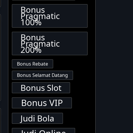
Bonus
Pragmatic
100%
Bonus
Pragmatic
200%
Bonus Rebate
Bonus Selamat Datang
Bonus Slot
Bonus VIP
Judi Bola