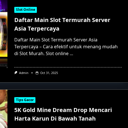
Slot Online
Daftar Main Slot Termurah Server
Asia Terpercaya
Daftar Main Slot Termurah Server Asia
Terpercaya – Cara efektif untuk menang mudah
di Slot Murah. Slot online
...
Admin
Oct 31, 2025
Tips Gacor
5K Gold Mine Dream Drop Mencari
Harta Karun Di Bawah Tanah