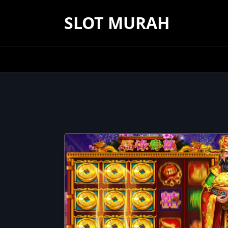
Skip
SLOT MURAH
to
content