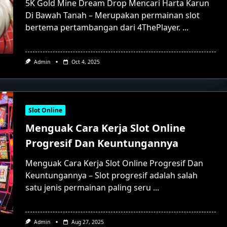
5K Gold Mine Dream Drop Mencari Harta Karun
Di Bawah Tanah – Merupakan permainan slot
bertema pertambangan dari 4ThePlayer.
...
Admin
Oct 4, 2025
Slot Online
Menguak Cara Kerja Slot Online
Progresif Dan Keuntungannya
Menguak Cara Kerja Slot Online Progresif Dan
Keuntungannya – Slot progresif adalah salah
satu jenis permainan paling seru
...
Admin
Aug 27, 2025