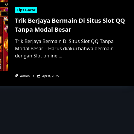
Tips Gacor
Trik Berjaya Bermain Di Situs Slot QQ
Tanpa Modal Besar
Trik Berjaya Bermain Di Situs Slot QQ Tanpa
Modal Besar – Harus diakui bahwa bermain
dengan Slot online
...
Admin
Apr 8, 2025