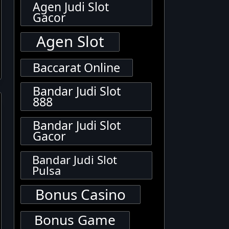
Agen Judi Slot
Gacor
Agen Slot
Baccarat Online
Bandar Judi Slot
888
Bandar Judi Slot
Gacor
Bandar Judi Slot
Pulsa
Bonus Casino
Bonus Game