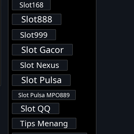
Slot168
Slot888
Slot999
Slot Gacor
Slot Nexus
Slot Pulsa
Slot Pulsa MPO889
Slot QQ
Tips Menang