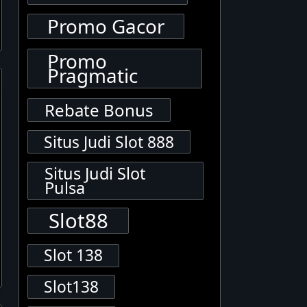
Promo Gacor
Promo
Pragmatic
Rebate Bonus
Situs Judi Slot 888
Situs Judi Slot
Pulsa
Slot88
Slot 138
Slot138