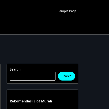
Sample Page
Search
Search
Rekomendasi Slot Murah