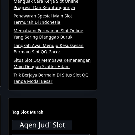
Menguak Cara Kerja Slot Online
Progresif Dan Keuntungannya
Penawaran Spesial Main Slot
Termurah Di Indonesia
Memahami Permainan Slot Online
Yang Sering Dianggap Buruk
Langkah Awal Menuju Kesuksesan
Bermain Slot QQ Gacor
Situs Slot QQ Membawa Kemenangan
Main Dengan Scatter Hitam
Trik Berjaya Bermain Di Situs Slot QQ
Tanpa Modal Besar
Tag Slot Murah
Agen Judi Slot