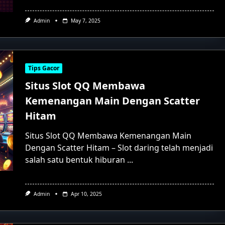
Admin
May 7, 2025
Tips Gacor
Situs Slot QQ Membawa
Kemenangan Main Dengan Scatter
Hitam
Situs Slot QQ Membawa Kemenangan Main
Dengan Scatter Hitam – Slot daring telah menjadi
salah satu bentuk hiburan
...
Admin
Apr 10, 2025