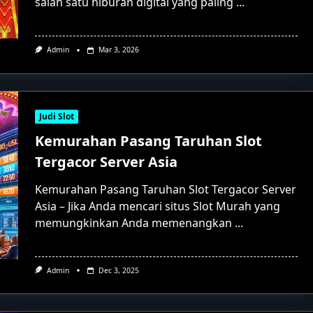
salah satu hiburan digital yang paling
...
Admin
Mar 3, 2026
Judi Slot
Kemurahan Pasang Taruhan Slot
Tergacor Server Asia
Kemurahan Pasang Taruhan Slot Tergacor Server
Asia – Jika Anda mencari situs Slot Murah yang
memungkinkan Anda memenangkan
...
Admin
Dec 3, 2025