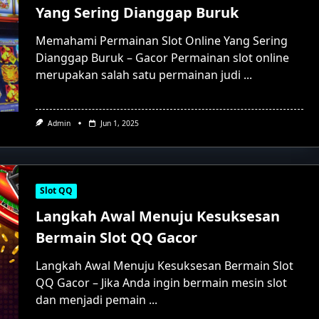
Yang Sering Dianggap Buruk
Memahami Permainan Slot Online Yang Sering
Dianggap Buruk – Gacor Permainan slot online
merupakan salah satu permainan judi
...
Admin
Jun 1, 2025
Slot QQ
Langkah Awal Menuju Kesuksesan
Bermain Slot QQ Gacor
Langkah Awal Menuju Kesuksesan Bermain Slot
QQ Gacor – Jika Anda ingin bermain mesin slot
dan menjadi pemain
...