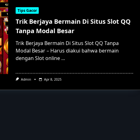
Tips Gacor
Trik Berjaya Bermain Di Situs Slot QQ
Tanpa Modal Besar
Trik Berjaya Bermain Di Situs Slot QQ Tanpa
Modal Besar – Harus diakui bahwa bermain
dengan Slot online
...
Admin
Apr 8, 2025