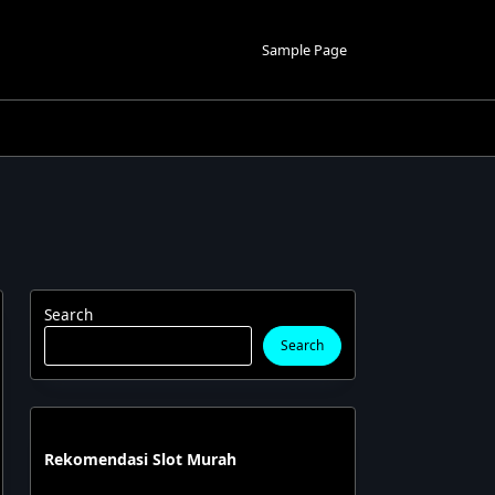
Sample Page
Search
Search
Rekomendasi Slot Murah