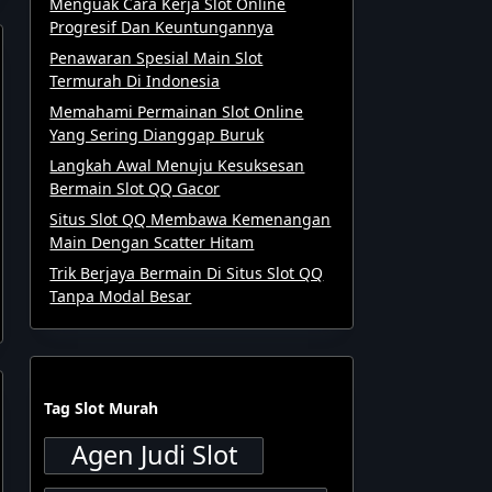
Menguak Cara Kerja Slot Online
Progresif Dan Keuntungannya
Penawaran Spesial Main Slot
Termurah Di Indonesia
Memahami Permainan Slot Online
Yang Sering Dianggap Buruk
Langkah Awal Menuju Kesuksesan
Bermain Slot QQ Gacor
Situs Slot QQ Membawa Kemenangan
Main Dengan Scatter Hitam
Trik Berjaya Bermain Di Situs Slot QQ
Tanpa Modal Besar
Tag Slot Murah
Agen Judi Slot