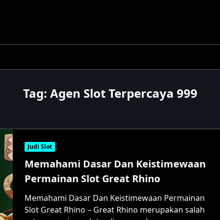
Tag:
Agen Slot Terpercaya 999
Judi Slot
Memahami Dasar Dan Keistimewaan
Permainan Slot Great Rhino
Memahami Dasar Dan Keistimewaan Permainan
Slot Great Rhino – Great Rhino merupakan salah