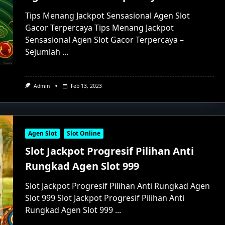
Tips Menang Jackpot Sensasional Agen Slot
Gacor Terpercaya Tips Menang Jackpot
Sensasional Agen Slot Gacor Terpercaya –
Sejumlah
...
Admin
Feb 13, 2023
Agen Slot
Slot Online
Slot Jackpot Progresif Pilihan Anti
Rungkad Agen Slot 999
Slot Jackpot Progresif Pilihan Anti Rungkad Agen
Slot 999 Slot Jackpot Progresif Pilihan Anti
Rungkad Agen Slot 999
...