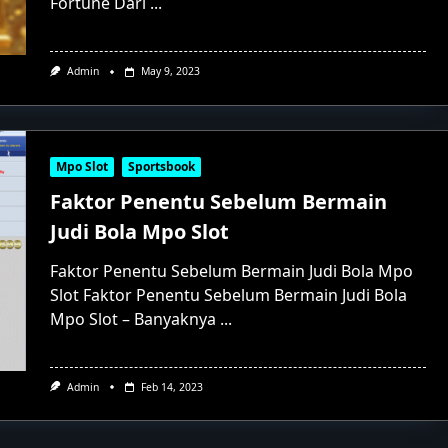
Fortune Dari
...
Admin
May 9, 2023
Mpo Slot
Sportsbook
Faktor Penentu Sebelum Bermain
Judi Bola Mpo Slot
Faktor Penentu Sebelum Bermain Judi Bola Mpo
Slot Faktor Penentu Sebelum Bermain Judi Bola
Mpo Slot – Banyaknya
...
Admin
Feb 14, 2023