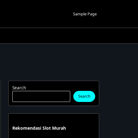
Sample Page
Search
Search
Rekomendasi Slot Murah