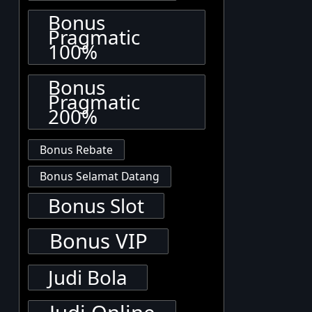
Bonus
Pragmatic
100%
Bonus
Pragmatic
200%
Bonus Rebate
Bonus Selamat Datang
Bonus Slot
Bonus VIP
Judi Bola