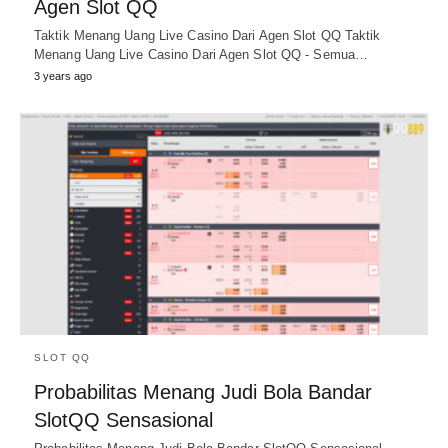
Agen Slot QQ
Taktik Menang Uang Live Casino Dari Agen Slot QQ Taktik
Menang Uang Live Casino Dari Agen Slot QQ - Semua…
3 years ago
SLOT QQ
Probabilitas Menang Judi Bola Bandar
SlotQQ Sensasional