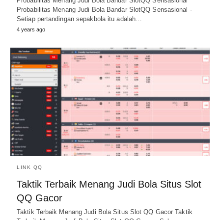
Probabilitas Menang Judi Bola Bandar SlotQQ Sensasional
Probabilitas Menang Judi Bola Bandar SlotQQ Sensasional -
Setiap pertandingan sepakbola itu adalah…
4 years ago
LINK QQ
Taktik Terbaik Menang Judi Bola Situs Slot
QQ Gacor
Taktik Terbaik Menang Judi Bola Situs Slot QQ Gacor Taktik