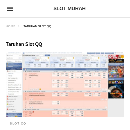
SLOT MURAH
HOME
TARUHAN SLOT QQ
Taruhan Slot QQ
SLOT QQ